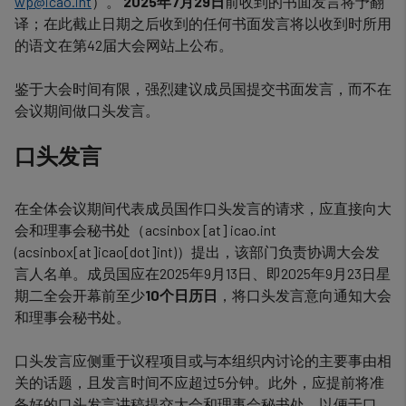
wp@icao.int
）。
2025年7月29日
前收到的书面发言将予翻
译；在此截止日期之后收到的任何书面发言将以收到时所用
的语文在第42届大会网站上公布。
鉴于大会时间有限，强烈建议成员国提交书面发言，而不在
会议期间做口头发言。
口头发言
在全体会议期间代表成员国作口头发言的请求，应直接向大
会和理事会秘书处（
acsinbox
[at]
icao.int
(acsinbox[at]icao[dot]int)
）提出，该部门负责协调大会发
言人名单。成员国应在2025年9月13日、即2025年9月23日星
期二全会开幕前至少
10个日历日
，将口头发言意向通知大会
和理事会秘书处。
口头发言应侧重于议程项目或与本组织内讨论的主要事由相
关的话题，且发言时间不应超过5分钟。此外，应提前将准
备好的口头发言讲稿提交大会和理事会秘书处，以便于口