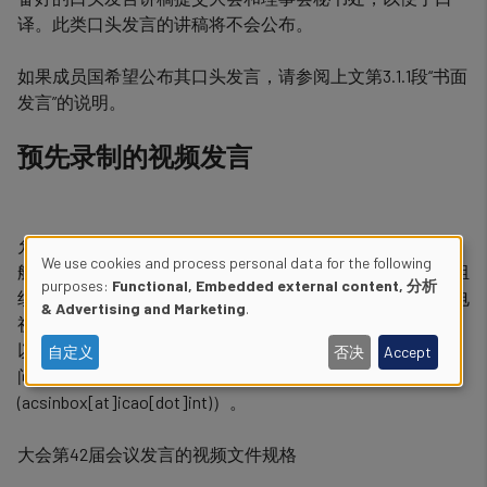
译。此类口头发言的讲稿将不会公布。
如果成员国希望公布其口头发言，请参阅上文第3.1.1段“书面
发言”的说明。
预先录制的视频发言
允许预先录制大会第42届会议的视频发言，并将在国际民
We use cookies and process personal data for the following
航组织电视网站上发布。视频发言将仅以提交给国际民航组
Use
purposes:
Functional, Embedded external content, 分析
织的语文发布（不提供口译）。为使视频在国际民航组织电
& Advertising and Marketing
.
视（ICAO TV）上成功显示并达到最佳效果，强烈建议采用
of
以下文件规格。如有任何关于提交预先录制视频发言的疑
自定义
否决
Accept
personal
问，请联系大会和理事会秘书处（
acsinbox
[at]
icao.int
(acsinbox[at]icao[dot]int)
）。
data
and
大会第42届会议发言的视频文件规格