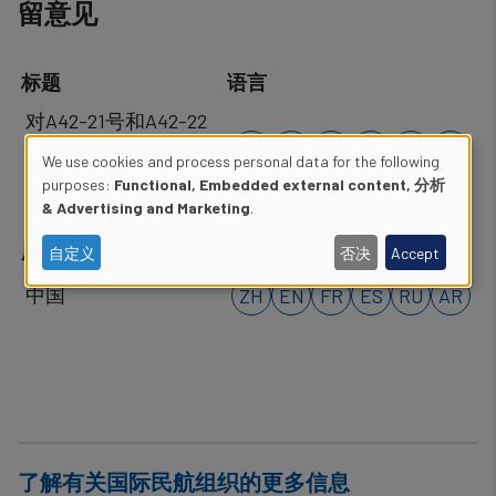
留意见
标题
语言
​对A42-21号和A42-22
ZH
EN
FR
ES
RU
AR
号决议的保留意见摘
We use cookies and process personal data for the following
要列表
Use
purposes:
Functional, Embedded external content, 分析
& Advertising and Marketing
.
of
成员国
语言
自定义
否决
Accept
personal
中国
ZH
EN
FR
ES
RU
AR
data
and
cookies
了解有关国际民航组织的更多信息