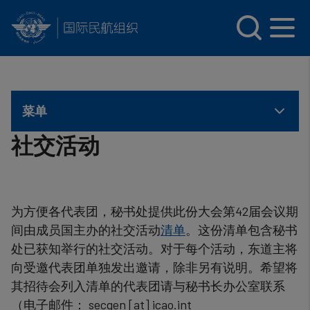
INTERNATIONAL CIVIL AVIATION ORGANIZATION
Skip to main content
菜单
社交活动
为方便各代表团，秘书处提供此份大会第42届会议期
间由成员国主办的社交活动
清单
。这份清单包含秘书
处已获知举行的社交活动。对于每个活动，东道主将
向受邀代表团单独发出邀请，除非另有说明。希望将
其招待会列入清单的代表团请与秘书长办公室联系
（电子邮件：
secgen
[at]
icao.int