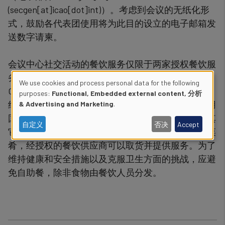
(secgen[at]icao[dot]int)
）。考虑到会议的无纸化形
式，鼓励各代表团使用将为此目的设立的电子邮箱发
送数字请柬。
会议中心社交活动的餐饮服务仅限于两家授权餐饮服
务供应商：La Petite Cloche和Traiteur La Plaza
We use cookies and process personal data for the following
Catering。这些餐饮服务供应商是根据《国际民航组
Use
purposes:
Functional, Embedded external content, 分析
织采购守则》及其原则和道德标准选择的，并在使用
& Advertising and Marketing
.
of
国际民航组织会议设施和场所方面得到了便利。由其
自定义
否决
Accept
它外部餐饮供应商在国际民航组织之外准备的传统菜
personal
肴，经授权的餐饮供应商可以取货并提供服务。为了
data
维持健康和安全措施以及克服卫生方面的挑战，应避
and
免自助餐，除非食物由餐饮人员分发。
cookies