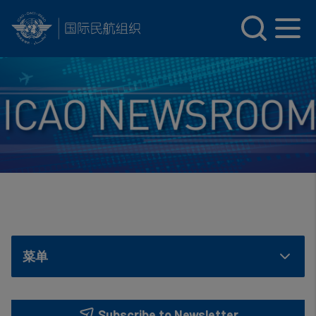
INTERNATIONAL CIVIL AVIATION ORGANIZATION
Skip to main content
菜单
Subscribe to Newsletter