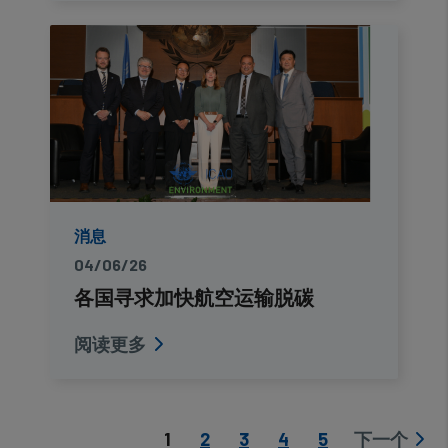
消息
04/06/26
各国寻求加快航空运输脱碳
阅读更多
Pagination
Current page
页面
页面
页面
页面
1
2
3
4
5
下一个
Next page