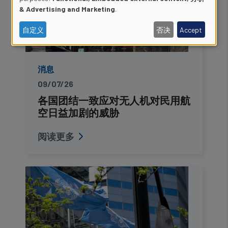
Use
& Advertising and Marketing
.
of
自定义
否决
Accept
personal
data
消息
and
09/07/26
cookies
各国团结一致应对无人机对民用航
空日益加剧的威胁
阅读更多