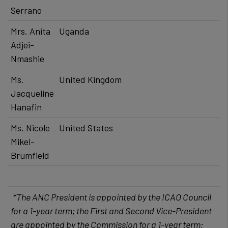
Serrano
​Mrs. Anita
​Uganda
Adjei-
Nmashie
Ms.
​United Kingdom
Jacqueline
Hanafin
Ms. Nicole
​United States
Mikel-
Brumfield
​ ​
*The ANC President is appointed by the ICAO Council
for a 1-year term; the First and Second Vice-President
are appointed by the Commission for a 1-year term;