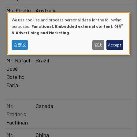
Ms. Kirstie
​​Australia
Winter
We use cookies and process personal data for the following
Use
purposes:
Functional, Embedded external content, 分析
Mr.
Austria, Belgium, Croatia, Ireland,
& Advertising and Marketing
.
of
Frederik
Luxembourg,
the Kingdom of the
自定义
否决
Accept
Blaauw
Netherlands
, Portugal and Switzerland
personal
Mr. Rafael
​​Brazil
data
José
and
Botelho
cookies
Faria
​​Mr.
​Canada
Frédéric
Fachinan
Mr.
​​China