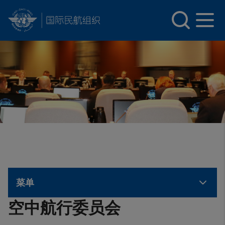
INTERNATIONAL CIVIL AVIATION ORGANIZATION
Skip to main content
菜单
空中航行委员会