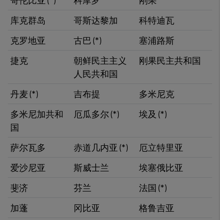
​哥伦比亚 (*)
科摩罗
​刚果
​库克群岛
哥斯达黎加
科特迪瓦
​克罗地亚
古巴​ (*)
塞浦路斯
捷克
朝鲜民主主义
刚果民主共和国
人民共和国
丹麦 (*)
吉布提
多米尼克
​多米尼加共和
​厄瓜多尔 (*)
​埃及 (*)
国
​萨尔瓦多
赤道几内亚 (*)​
​厄立特里亚
爱沙尼亚
斯威士兰
埃塞俄比亚
斐济
芬兰
法国 (*)
加蓬
​冈比亚
格鲁吉亚