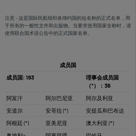
注意 - 这是国际民航组织各缔约国的短名称的正式名单，用
于所有的一般性文件和出版物。当要求使用国家全称时，请
使用联合国术语公告中的正式国家名单。
成员国
​成员国: 193
理事会成员国
（*）：36
阿富汗
阿尔巴尼亚
阿尔及利亚
​安道尔
安哥拉 (*)
安提瓜和巴布达
阿根廷 (*)​
亚美尼亚
澳大利亚 (*)​
奥地利a
阿塞拜疆​
​巴哈马