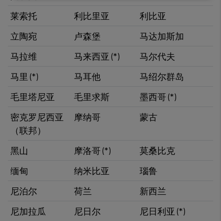
data
莱索托
利比里亚
利比亚
and
立陶宛
卢森堡
​马达加斯加
cookies
马拉维
马来西亚 (*)
马尔代夫
​马里 (*)
马耳他
马绍尔群岛
毛里塔尼亚
​毛里求斯
​墨西哥 (*)
​密克罗尼西亚
​摩纳哥
蒙古
（联邦）
黑山
摩洛哥 (*)
莫桑比克
​缅甸
纳米比亚
瑙鲁
尼泊尔
荷兰​
新西兰
尼加拉瓜​
尼日尔
尼日利亚 (*)​