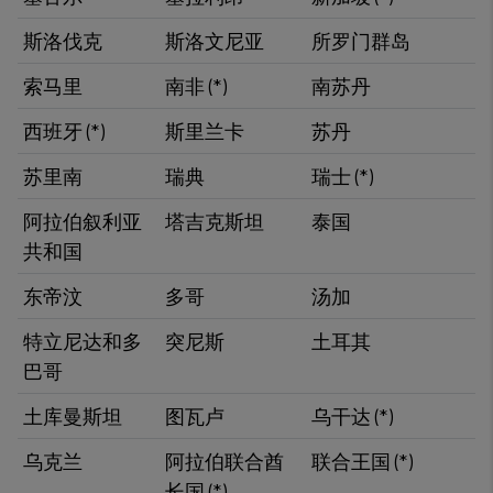
斯洛伐克
斯洛文尼亚
所罗门群岛
索马里
​南非 (*)
南苏丹
​西班牙 (*)
斯里兰卡
​苏丹
苏里南
瑞典
​瑞士 (*)
阿拉伯叙利亚
塔吉克斯坦
泰国
共和国
东帝汶
多哥
汤加
​特立尼达和多
突尼斯
​土耳其
巴哥
土库曼斯坦
图瓦卢
乌干达​ (*)
乌克兰
阿拉伯联合酋
​联合王国 (*)
长国 (*)