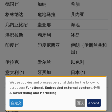
德国 (*)​
加纳
希腊
格林纳达
危地马拉
几内亚
​几内亚比绍
圭亚那
海地
洪都拉斯
匈牙利
冰岛
印度 (*)
​印度尼西亚
伊朗（伊斯兰共和
国）
伊拉克
​爱尔兰
以色列
意大利 (*)​
牙买加
​日本 (*)
​约旦
哈萨克斯坦
​肯尼亚
We use cookies and process personal data for the following
Use
purposes:
Functional, Embedded external content, 分析
基里巴斯
​科威特
吉尔吉斯斯坦
& Advertising and Marketing
.
of
老挝人民民主
拉脱维亚
​黎巴嫩
自定义
否决
Accept
personal
共和国