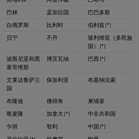
巴林
孟加拉国
巴巴多斯
白俄罗斯
比利时
伯利兹​ (*)
贝宁
不丹
玻利维亚（多民族
国） (*)​
波斯尼亚和黑
​博茨瓦纳
巴西 (*)​
塞哥维那
文莱达鲁萨兰
保加利亚
布基纳法索
国
​布隆迪
佛得角
柬埔寨
喀麦隆
加拿大 (*)​
中非共和国
乍得
​智利
中国 (*)​