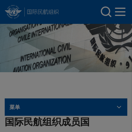
INTERNATIONAL CIVIL AVIATION ORGANIZATION
Skip to main content
菜单
国际民航组织成员国