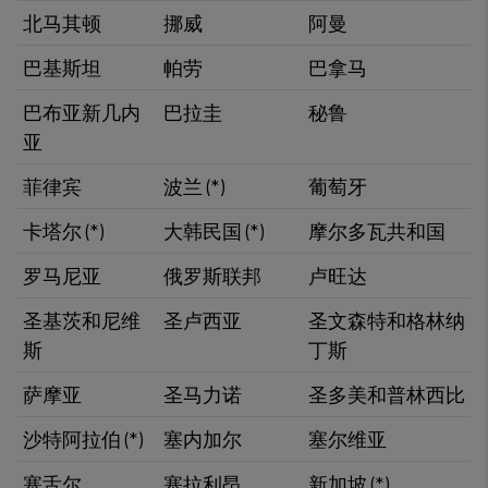
北马其顿
挪威​
阿曼
巴基斯坦​
​帕劳
巴拿马
巴布亚新几内
​巴拉圭
秘鲁
亚​
​菲律宾
波兰​ (*)
葡萄牙​
​卡塔尔 (*)
大韩民国 (*)​
​摩尔多瓦共和国
罗马尼亚
俄罗斯联邦
卢旺达
圣基茨和尼维
圣卢西亚
圣文森特和格林纳
斯
丁斯
萨摩亚
圣马力诺
​圣多美和普林西比
沙特阿拉伯 (*)
塞内加尔
塞尔维亚
塞舌尔
塞拉利昂
新加坡 (*)​