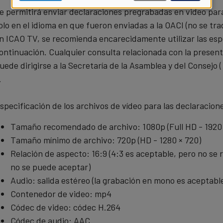
e permitirá enviar declaraciones pregrabadas en video para
personal
olo en el idioma en que fueron enviadas a la OACI (no se tr
data
n ICAO TV, se recomienda encarecidamente utilizar las esp
ontinuación. Cualquier consulta relacionada con la presen
and
uede dirigirse a la Secretaría de la Asamblea y del Consejo 
.
cookies
specificación de los archivos de vídeo para las declaracion
Tamaño recomendado de archivo: 1080p (Full HD - 1920 
Tamaño mínimo de archivo: 720p (HD - 1280 × 720)
Relación de aspecto: 16:9 (4:3 es aceptable, pero no se 
no se puede aceptar)
Audio: salida estéreo (la grabación en mono es aceptabl
Contenedor de video: mp4
Códec de video: códec H.264
Códec de audio: AAC