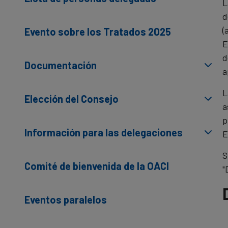
L
d
(
Evento sobre los Tratados 2025
E
d
Documentación
a
L
Elección del Consejo
a
p
Información para las delegaciones
E
S
Comité de bienvenida de la OACI
"
Eventos paralelos