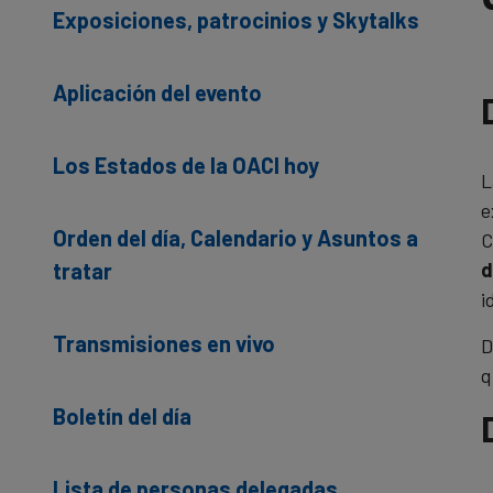
Exposiciones, patrocinios y Skytalks
Aplicación del evento
Los Estados de la OACI hoy
L
e
Orden del día, Calendario y Asuntos a
C
tratar
d
i
Transmisiones en vivo
D
q
Boletín del día
Lista de personas delegadas