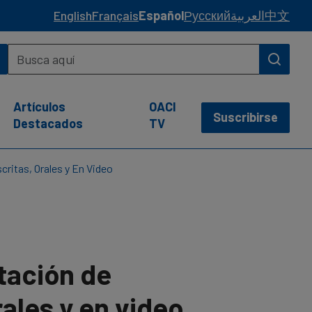
English
Français
Español
Русский
العربية
中文
Artículos
OACI
Suscribirse
Destacados
TV
critas, Orales y En Video
ntación de
ales y en video