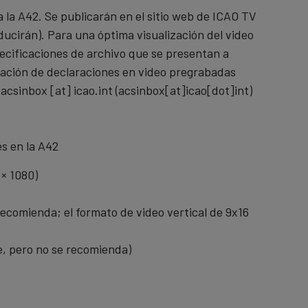
 la A42. Se publicarán en el sitio web de ICAO TV
aducirán). Para una óptima visualización del video
ecificaciones de archivo que se presentan a
tación de declaraciones en video pregrabadas
(
acsinbox
[at]
icao.int
(acsinbox[at]icao[dot]int)
es en la A42
× 1080)
recomienda; el formato de video vertical de 9x16
e, pero no se recomienda)