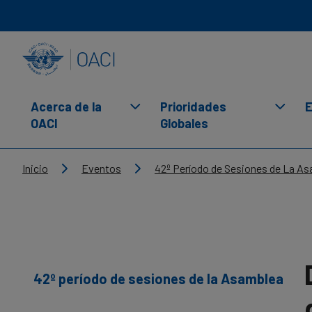
Skip to main content
INTERNATIONAL CIVIL AVIATION ORGANIZATION
Acerca de la
Prioridades
E
OACI
Globales
Breadcrumb
Inicio
Eventos
42º Período de Sesiones de La A
42º período de sesiones de la Asamblea