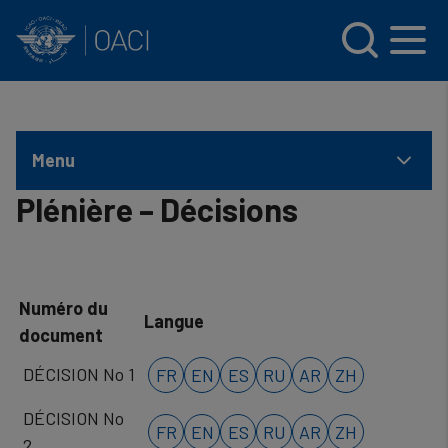
INTERNATIONAL CIVIL AVIATION ORGANIZATION
Skip to main content
Menu
Plénière – Décisions
Numéro du
Langue
document
DÉCISION No 1
FR
EN
ES
RU
AR
ZH
DÉCISION No
FR
EN
ES
RU
AR
ZH
2