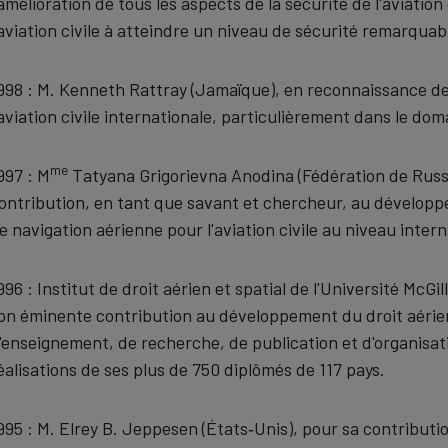
'amélioration de tous les aspects de la sécurité de l'aviation
'aviation civile à atteindre un niveau de sécurité remarquab
998 : M. Kenneth Rattray (Jamaïque), en reconnaissance d
'aviation civile internationale, particulièrement dans le dom
me
997 : M
Tatyana Grigorievna Anodina (Fédération de Russ
ontribution, en tant que savant et chercheur, au développe
e navigation aérienne pour l'aviation civile au niveau intern
996 : Institut de droit aérien et spatial de l'Université McG
on éminente contribution au développement du droit aérien 
'enseignement, de recherche, de publication et d'organisat
éalisations de ses plus de 750 diplômés de 117 pays.
995 : M. Elrey B. Jeppesen (États‑Unis), pour sa contributi