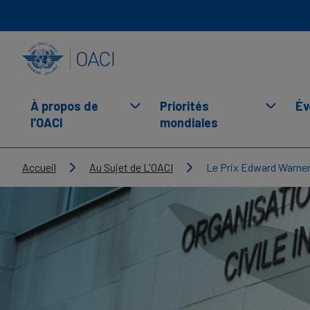
Skip to main content
INTERNATIONAL CIVIL AVIATION ORGANIZATION
À propos de
Priorités
Év
l'OACI
mondiales
Breadcrumb
Accueil
Au Sujet de L'OACI
Le Prix Edward Warne