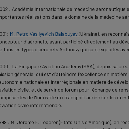
002 : Académie internationale de médecine aéronautique et
mportantes réalisations dans le domaine de la médecine aé
001:
M. Petro Vasilyevich Balabuyev
(Ukraine), en reconna
oncepteur d'aéronefs, ayant participé directement au déve
e tous les types d'aéronefs Antonov, qui sont exploités a
000 : La Singapore Aviation Academy (SAA), depuis sa créat
ission générale, qui est d'atteindre l'excellence en matière 
'autonomie nationale et interrégionale en matière de dév
'aviation civile, et de servir de forum pour l'échange de re
omposantes de l'industrie du transport aérien sur les ques
'aviation civile internationale.
999 : M. Jerome F. Lederer (États‑Unis d'Amérique), en re