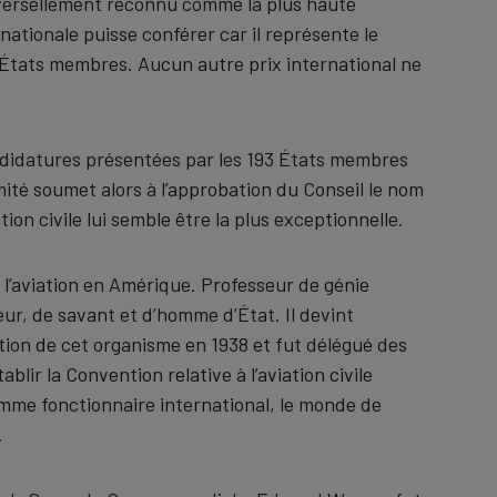
universellement reconnu comme la plus haute
rnationale puisse conférer car il représente le
 États membres. Aucun autre prix international ne
andidatures présentées par les 193 États membres
omité soumet alors à l’approbation du Conseil le nom
tion civile lui semble être la plus exceptionnelle.
l’aviation en Amérique. Professeur de génie
teur, de savant et d’homme d’État. Il devint
tion de cet organisme en 1938 et fut délégué des
lir la Convention relative à l’aviation civile
mme fonctionnaire international, le monde de
.