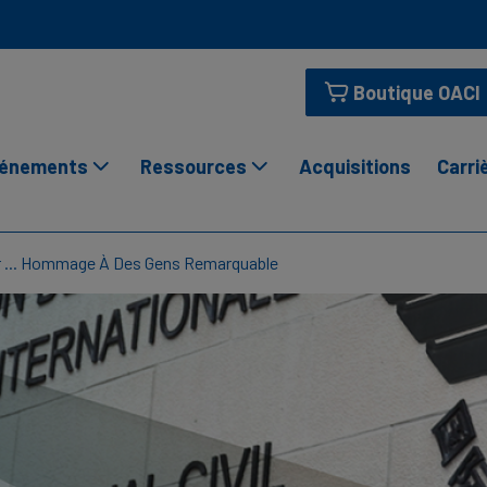
Boutique OACI
énements
Ressources
Acquisitions
Carri
r ... Hommage À Des Gens Remarquable