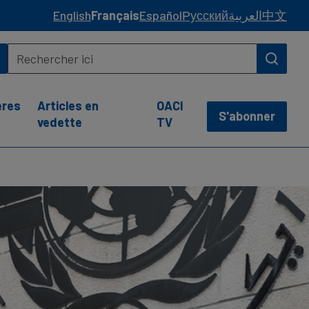
English
Français
Español
Русский
العربية
中文
ères
Articles en
OACI
S'abonner
vedette
TV