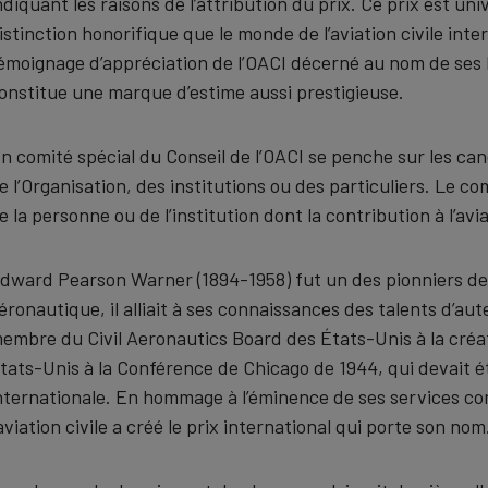
ndiquant les raisons de l’attribution du prix. Ce prix est 
istinction honorifique que le monde de l’aviation civile inte
émoignage d’appréciation de l’OACI décerné au nom de ses
onstitue une marque d’estime aussi prestigieuse.
n comité spécial du Conseil de l’OACI se penche sur les c
e l’Organisation, des institutions ou des particuliers. Le c
e la personne ou de l’institution dont la contribution à l’avia
dward Pearson Warner (1894-1958) fut un des pionniers de 
éronautique, il alliait à ses connaissances des talents d’au
embre du Civil Aeronautics Board des États-Unis à la créa
tats-Unis à la Conférence de Chicago de 1944, qui devait étab
nternationale. En hommage à l’éminence de ses services co
’aviation civile a créé le prix international qui porte son nom