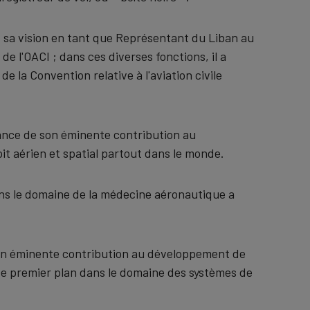
t sa vision en tant que Représentant du Liban au
de l'OACI ; dans ces diverses fonctions, il a
de la Convention relative à l'aviation civile
ance de son éminente contribution au
t aérien et spatial partout dans le monde.
dans le domaine de la médecine aéronautique a
son éminente contribution au développement de
le de premier plan dans le domaine des systèmes de