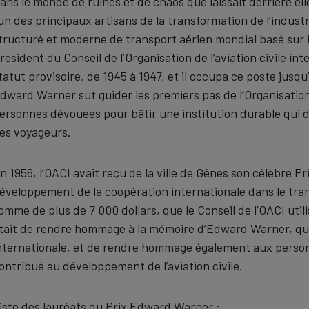
ans le monde de ruines et de chaos que laissait derrière e
’un des principaux artisans de la transformation de l’industr
tructuré et moderne de transport aérien mondial basé sur la
résident du Conseil de l’Organisation de l’aviation civile int
tatut provisoire, de 1945 à 1947, et il occupa ce poste jusq
dward Warner sut guider les premiers pas de l’Organisation
ersonnes dévouées pour bâtir une institution durable qui d
es voyageurs.
n 1956, l’OACI avait reçu de la ville de Gênes son célèbre 
éveloppement de la coopération internationale dans le tra
omme de plus de 7 000 dollars, que le Conseil de l’OACI utili
tait de rendre hommage à la mémoire d’Edward Warner, qui ava
nternationale, et de rendre hommage également aux person
ontribué au développement de l’aviation civile.
iste des lauréats du Prix Edward Warner :