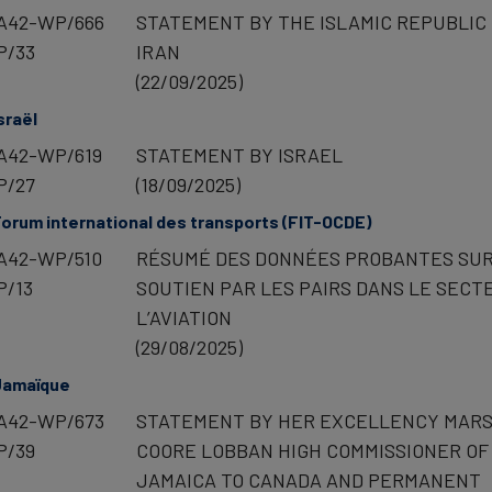
A42-WP/666
STATEMENT BY THE ISLAMIC REPUBLIC
P/33
IRAN
(22/09/2025)
sraël
A42-WP/619
STATEMENT BY ISRAEL
P/27
(18/09/2025)
orum international des transports (FIT-OCDE)
A42-WP/510
RÉSUMÉ DES DONNÉES PROBANTES SUR
P/13
SOUTIEN PAR LES PAIRS DANS LE SECT
L’AVIATION
(29/08/2025)
Jamaïque
A42-WP/673
STATEMENT BY HER EXCELLENCY MAR
P/39
COORE LOBBAN HIGH COMMISSIONER OF
JAMAICA TO CANADA AND PERMANENT