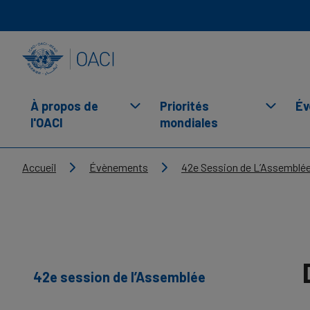
Skip to main content
INTERNATIONAL CIVIL AVIATION ORGANIZATION
À propos de
Priorités
Év
l'OACI
mondiales
Breadcrumb
Accueil
Évènements
42e Session de L’Assemblé
42e session de l’Assemblée