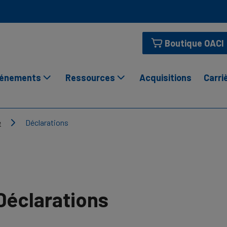
Boutique OACI
énements
Ressources
Acquisitions
Carri
e
Déclarations
Déclarations