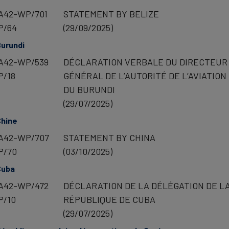
A42-WP/701
STATEMENT BY BELIZE
P/64
(29/09/2025)
urundi
A42-WP/539
DÉCLARATION VERBALE DU DIRECTEUR
P/18
GÉNÉRAL DE L’AUTORITÉ DE L’AVIATION 
DU BURUNDI
(29/07/2025)
Chine
A42-WP/707
STATEMENT BY CHINA
P/70
(03/10/2025)
Cuba
A42-WP/472
DÉCLARATION DE LA DÉLÉGATION DE L
P/10
RÉPUBLIQUE DE CUBA
(29/07/2025)