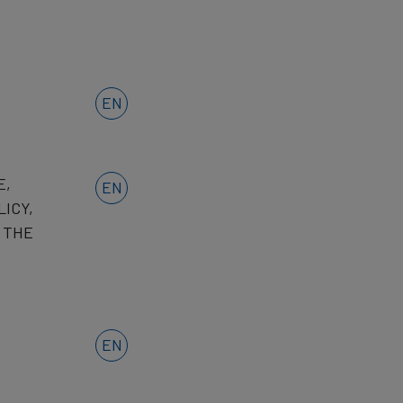
EN
E,
EN
ICY,
 THE
EN