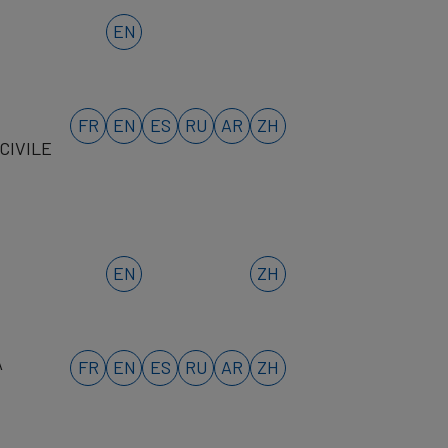
EN
FR
EN
ES
RU
AR
ZH
CIVILE
EN
ZH
A
FR
EN
ES
RU
AR
ZH