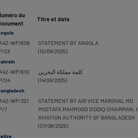
Numéro du
Titre et date
document
Angola
A42-WP/609
STATEMENT BY ANGOLA
P/23
(12/09/2025)
ahreïn
A42-WP/610
كلمة مملكة البحرين
P/24
(14/09/2025)
Bangladesh
A42-WP/321
STATEMENT BY AIR VICE MARSHAL MD
P/7
MOSTAFA MAHMOOD SIDDIQ CHAIRMAN, C
AVIATION AUTHORITY OF BANGLADESH
(07/08/2025)
elize