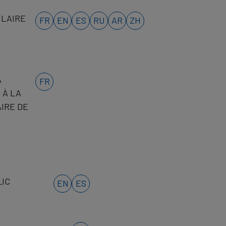
ULAIRE
FR
EN
ES
RU
AR
ZH
A
FR
 À LA
AIRE DE
LIC
EN
ES