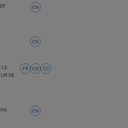
 OF
EN
EN
 LE
FR
EN
ES
EUR DE
SHA
EN