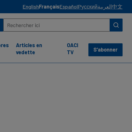
English
Français
Español
Русский
العربية
中文
ères
Articles en
OACI
S'abonner
vedette
TV