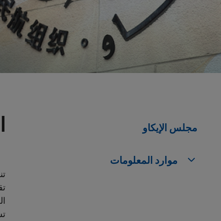
ا
مجلس الإيكاو
موارد المعلومات
تن
تق
ال
تس