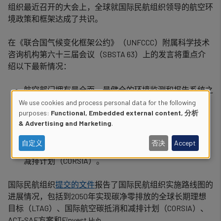
组织最近召开的大会上，全球就国际民航组织领导的航空环
境政策和框架达成了共识。
在《联合国气候变化框架公约》（
UNFCCC
）附属科学技术
咨询机构第六十三届会议（
SBSTA 63
）上的发言将重点介
绍以下最新情况：
航空部门拥有最全面、最健全的环境监测和报告系统之
一，几乎涵盖了国际航空业
100%
的二氧化碳排放量；
We use cookies and process personal data for the following
Use
purposes:
Functional, Embedded external content, 分析
154
个成员国的创纪录数量的行动计划涵盖了
99%
的空
& Advertising and Marketing
.
中交通总量，展示了减少国际航空排放的政策和路线
of
图；和
自定义
否决
Accept
2026
年，
130
个成员国自愿参与实施国际航空碳抵消和
personal
减排计划（
CORSIA
）。
data
国际民航组织
提交的文件
报告了国际民航组织实施路线图的
and
进展情况，包括到
2050
年实现碳净零排放的全球长期理想
cookies
目标（
LTAG
）、国际航空碳抵消和减排计划（
CORSIA
）、
ACT-SAF
方案和
Finvest Hub
。