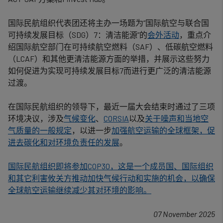
国际民航组织代表团还将主办一场题为“国际航空与联合国
可持续发展目标（
SDG
）
7
：
清洁能源”的
会外活动
，重点介
绍国际航空部门在可持续航空燃料（
SAF
）、低碳航空燃料
（
LCAF
）和其他更清洁能源方面的举措，并展示这些努力
如何促进为实现可持续发展目标
7
而进行更广泛的清洁能源
过渡。
在国际民航组织的领导下
，最近一届大会结束时通过了三项
环境决议，涉及
气候变化
、
CORSIA
以及
关于噪声和当地空
气质量的一般规定
，以进一步
加强航空运输的全球框架，促
进去碳化和对环境负责任的发展
。
国际民航组织即将参加
COP30
，这是一个成员国、国际组织
和其它利害攸关方
推动加快气候行动和实施
的机会，以确保
全球航空运输继续减少其对环境的影响。
07 November 2025