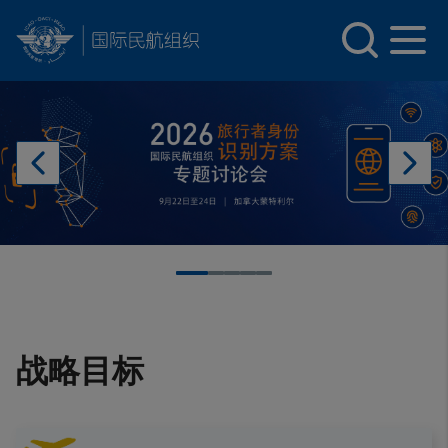
INTERNATIONAL CIVIL AVIATION ORGANIZATION
Skip to main content
战略目标