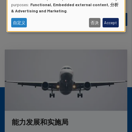
Use
purposes:
Functional, Embedded external content, 分析
& Advertising and Marketing
.
of
自定义
否决
Accept
personal
data
and
cookies
能力发展和实施局