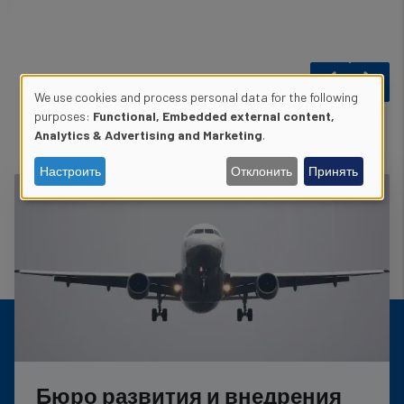
We use cookies and process personal data for the following
Use
purposes:
Functional, Embedded external content,
Analytics & Advertising and Marketing
.
of
Настроить
Отклонить
Принять
personal
data
and
cookies
Бюро развития и внедрения