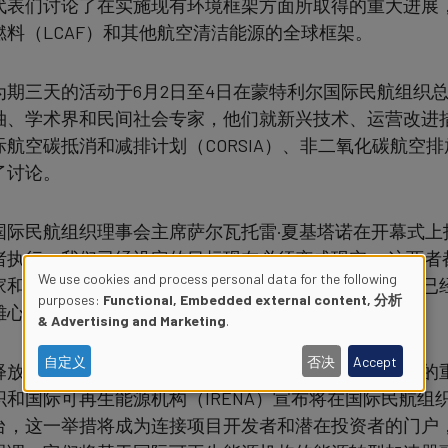
代表们讨论了在实施现有环境框架方面所取得的重大进展，
燃料（LCAF）和其他航空清洁能源的全球框架。
为期三天的活动于6月2日至4日在蒙特利尔国际民航组织
袖、学术界和民间社会专家，他们就新兴技术、运营改进
际航空碳抵消和减排计划（CORSIA）、非二氧化碳航
了讨论。
国际民航组织理事会主席萨尔瓦托雷·夏基塔诺在开幕式上
诸执行，我们已经设定的目标现在必须变成现实 — 这两
We use cookies and process personal data for the following
家和利益相关者，将这一势头发扬光大。我相信，我们已
purposes:
Functional, Embedded external content, 分析
Use
雄心勃勃和协调一致的气候行动。”
& Advertising and Marketing
.
of
自定义
否决
Accept
释放气候融资是航空气候周期间的一个中心议题，讨论的
织和国际可再生能源机构（IRENA）宣布将在国际民航
personal
台，这一举措将成为连接项目开发者和潜在投资者的门户