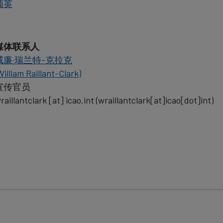
领英
媒体联系人
威廉·瑞兰特-克拉克
William Raillant-Clark)
宣传官员
raillantclark
[at]
icao.int
(wraillantclark[at]icao[dot]int)