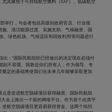
尤其聚焦于可持续航空燃料（SAF）、低碳航空
总部举行，与会者包括高级别政府官员、行业领
措施、清洁能源过渡、实施支助、气候融资、国
空排放、绿色机场、气候适应和回收利用等问题进行
指出：“国际民航组织已经做出的决定现在必须付
者都刻不容缓。我敦促你们所有人，作为领导、专
经奠定的基础将使我们在未来几年能够采取更加
重点是促进航空脱碳项目获得融资。国际民航组
组织大会上推出一个新的网络平台。作为首个此类平
，使航空脱碳项目更容易获得资金。这两个组织