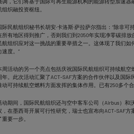
data
强调，它们将基于国际可再生能源机构的能源转型加速器融
航组织融投资枢纽。
and
国际民航组织秘书长胡安·卡洛斯·萨拉萨尔指出：“除非
cookies
在所有地区得到推广，否则我们到2050年实现净零碳排
民航组织应对这一挑战的重要举措之一。这体现了我们如
向速度。”
本周活动的另一个亮点包括庆祝国际民航组织可持续航空燃料
周年。此次活动汇聚了ACT-SAF方案的合作伙伴以及国
推动可持续航空燃料方面发挥的集体作用。已有250多个
活动期间，国际民航组织还与空中客车公司（Airbus）和沃
议，在墨西哥开展可行性研究，瑞士也宣布向ACT-SAF方
了重要一步。