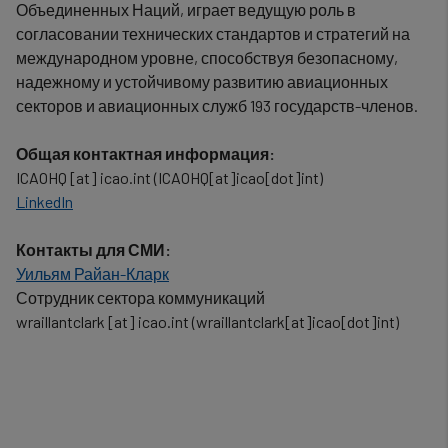
Объединенных Наций, играет ведущую роль в
согласовании технических стандартов и стратегий на
международном уровне, способствуя безопасному,
надежному и устойчивому развитию авиационных
секторов и авиационных служб 193 государств-членов.
Общая контактная информация:
ICAOHQ
[at]
icao.int
(ICAOHQ[at]icao[dot]int)
LinkedIn
Контакты для СМИ:
Уильям Райан-Кларк
Сотрудник сектора коммуникаций
wraillantclark
[at]
icao.int
(wraillantclark[at]icao[dot]int)