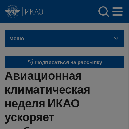
INTERNATIONAL CIVIL AVIATION ORGANIZATION
Skip to main content
Меню
Подписаться на рассылку
Авиационная
климатическая
неделя ИКАО
ускоряет