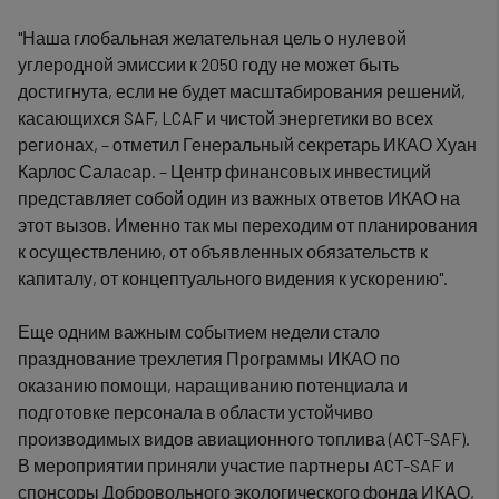
"Наша глобальная желательная цель о нулевой
углеродной эмиссии к 2050 году не может быть
достигнута, если не будет масштабирования решений,
касающихся SAF, LCAF и чистой энергетики во всех
регионах, – отметил Генеральный секретарь ИКАО Хуан
Карлос Салаcар. – Центр финансовых инвестиций
представляет собой один из важных ответов ИКАО на
этот вызов. Именно так мы переходим от планирования
к осуществлению, от объявленных обязательств к
капиталу, от концептуального видения к ускорению".
Еще одним важным событием недели стало
празднование трехлетия Программы ИКАО по
оказанию помощи, наращиванию потенциала и
подготовке персонала в области устойчиво
производимых видов авиационного топлива (ACT-SAF).
В мероприятии приняли участие партнеры ACT-SAF и
спонсоры Добровольного экологического фонда ИКАО,