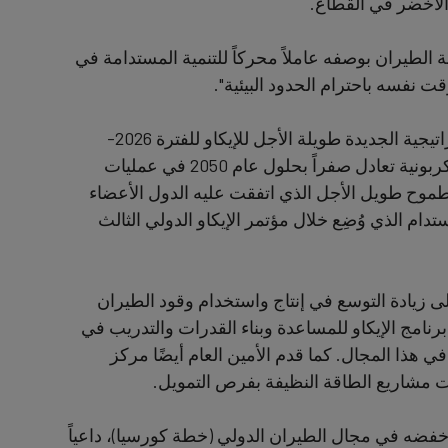
الأخضر في القطاع.
نة الطيران بوصفه عاملاً محركاً للتنمية المستدامة في
قت نفسه باحترام الحدود البيئية".
وقد أوجزت الكلمة الرئيسية التي ألقاها الأمين العام الخطة الاستراتيجية الجديدة طويلة الأجل للإيكاو للفترة 2026-
2050، التي تتضمن هدفًا طموحًا يتمثل في تحقيق صافي انبعاثات كربونية تعادل صفراً بحلول عام 2050 في عمليات
لطموح طويل الأجل الذي اتفقت عليه الدول الأعضاء
لطيران المستدام الذي وُضِع خلال مؤتمر الإيكاو الدولي الثالث
إلى زيادة التوسع في إنتاج واستخدام وقود الطيران
نامج الإيكاو للمساعدة وبناء القدرات والتدريب في
) بوصفه مبادرة أساسية في هذا المجال. كما قدم الأمين العام أيضًا مركز
ت مشاريع الطاقة النظيفة بفرص التمويل.
خفضه في مجال الطيران الدولي (خطة كورسيا)، داعياً