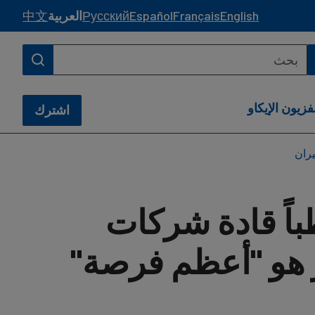
English
Français
Español
Русский
العربية
中文
فزيون الإيكاو
اشترك
يران
طباً قادة شركات
 هو "أعظم فرصة"