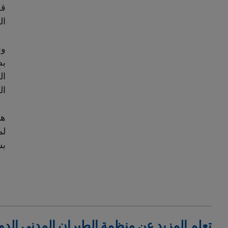
قط
ال
وف
بص
ال
ال
هذ
لم
بش
تعلم المزيد عن منظمة الطيران المدني الدو