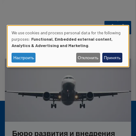
We use cookies and process personal data for the following
Use
purposes:
Functional, Embedded external content,
Analytics & Advertising and Marketing
.
of
Настроить
Отклонить
Принять
personal
data
and
cookies
Бюро развития и внедрения