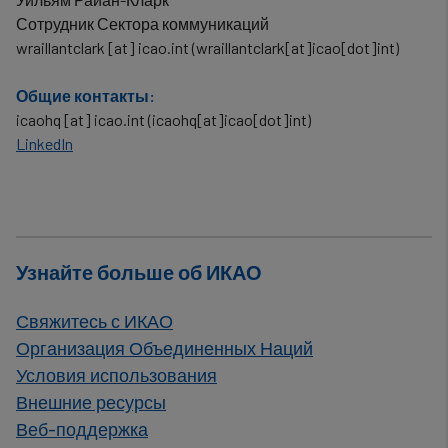
Сотрудник Сектора коммуникаций
wraillantclark
[at]
icao.int
(wraillantclark[at]icao[dot]int)
Общие контакты:
icaohq
[at]
icao.int
(icaohq[at]icao[dot]int)
LinkedIn
Узнайте больше об ИКАО
Свяжитесь с ИКАО
Организация Объединенных Наций
Условия использования
Внешние ресурсы
Веб-поддержка