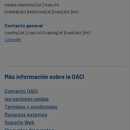
media.relations
[at]
icao.int
(media[dot]relations[at]icao[dot]int)
Contacto general
icaohq
[at]
icao.int
(icaohq[at]icao[dot]int)
LinkedIn
Más información sobre la OACI
Contacto OACI
las naciones unidas
Términos y condiciones
Recursos externos
Soporte Web
Preguntas frecuentes