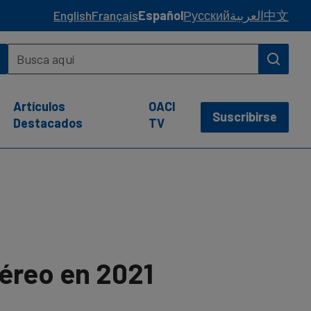
English
Français
Español
Русский
العربية
中文
Artículos
OACI
Suscribirse
Destacados
TV
aéreo en 2021