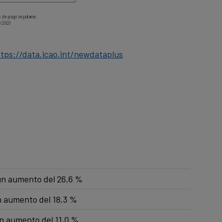
tps://data.icao.int/newdataplus
 un aumento del 26,6 %
n aumento del 18,3 %
un aumento del 11,0 %