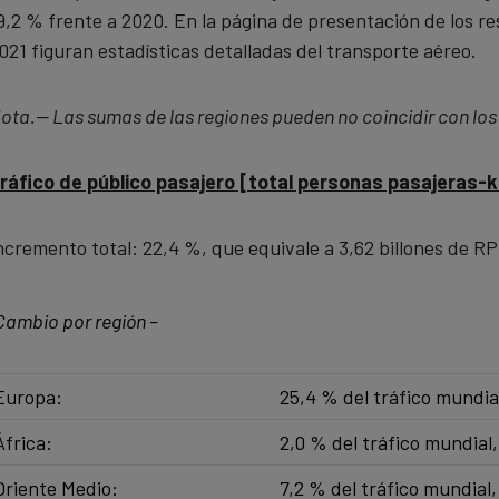
9,2 % frente a 2020. En la página de presentación de los re
021 figuran estadísticas detalladas del transporte aéreo.
ota.— Las sumas de las regiones pueden no coincidir con los
ráfico de público pasajero [total personas pasajeras-
ncremento total: 22,4 %, que equivale a 3,62 billones de R
Cambio por región –
Europa: ​
25,4 % del tráfico mundia
África:
2,0 % del tráfico mundial
Oriente Medio:​
7,2 % del tráfico mundial