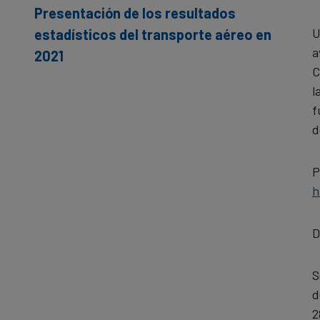
Presentación de los resultados
U
estadísticos del transporte aéreo en
a
2021
C
l
f
d
P
h
D
S
d
2