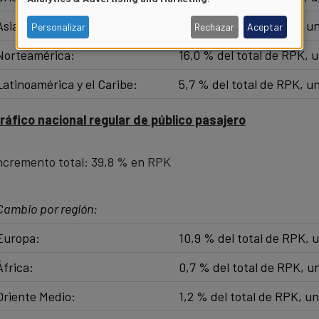
of
Asia/Pacífico: ​
6,9 % del total de RPK, u
Personalizar
Rechazar
Aceptar
Norteamérica:
16,0 % del total de RPK, 
personal
Latinoamérica y el Caribe: ​
5,7 % del total de RPK, u
data
ráfico nacional regular de público pasajero
and
cookies
ncremento total: 39,8 % en RPK
Cambio por región:
Europa:
10,9 % del total de RPK, 
África:​
0,7 % del total de RPK, 
Oriente Medio:​
1,2 % del total de RPK, u