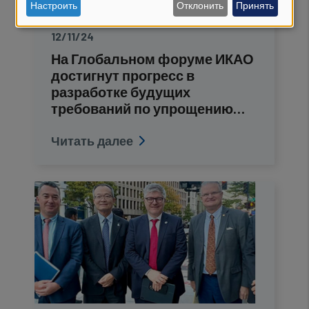
Настроить
Отклонить
Принять
personal
НОВОСТИ
12/11/24
data
На Глобальном форуме ИКАО
and
достигнут прогресс в
разработке будущих
cookies
требований по упрощению…
Читать далее