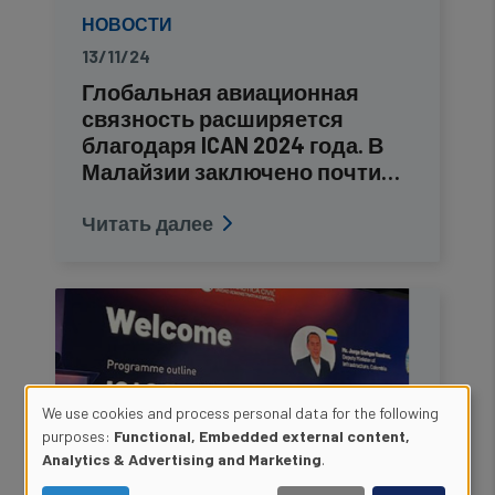
НОВОСТИ
13/11/24
Глобальная авиационная
связность расширяется
благодаря ICAN 2024 года. В
Малайзии заключено почти…
Читать далее
We use cookies and process personal data for the following
Use
purposes:
Functional, Embedded external content,
Analytics & Advertising and Marketing
.
of