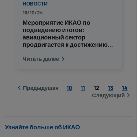
НОВОСТИ
16/10/24
Мероприятие ИКАО по
подведению итогов:
авиационный сектор
продвигается к достижению
цели…
Читать далее
Pagination
Страница
Страница
Current page
Страница
Стра
Предыдущая
10
11
12
13
14
Previous page
Следующий
Next page
Узнайте больше об ИКАО