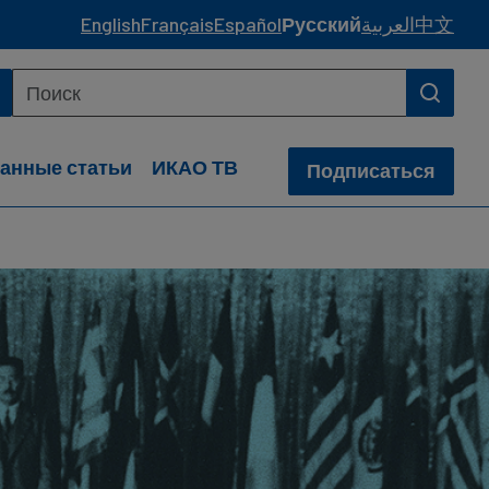
English
Français
Español
Русский
العربية
中文
анные статьи
ИКАО ТВ
Подписаться