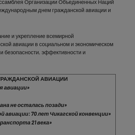
Ассамблея Организации Объединенных Наций
ждународным днем ​​гражданской авиации и
ние и укрепление всемирной
ской авиации в социальном и экономическом
ии безопасности, эффективности и
ГРАЖДАНСКОЙ АВИАЦИИ
я авиации»
ана не осталась позади»
й авиации: 70 лет Чикагской конвенции»
ранспорта 21 века»