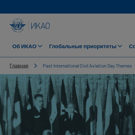
Skip to main content
INTERNATIONAL CIVIL AVIATION ORGANIZATION
Об ИКАО
Глобальные приоритеты
С
Breadcrumb
Главная
Past International Civil Aviation Day Themes