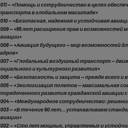
data
2011 — «Помощь и сотрудничество в целях обесп
транспорта в глобальном масштабе»
and
2010 — «Безопасная, надежная и устойчивая авиа
cookies
2009 — «65 лет расширения прав и возможностей
авиации»
2008 — «Авиация будущего — мир возможностей 
кадров»
2007 — «Глобальный воздушный транспорт — дви
социального и культурного развития»
2006 — «Безопасность и защита — прежде всего и
2005 — «Экологизация полетов — максимальная с
упорядоченного развития гражданской авиации 
2004 — «Международное сотрудничество: решени
2003 — «В течение 60 лет... устанавливаем стан
авиации»
2002 — «Сто лет мощных, управляемых и устойч