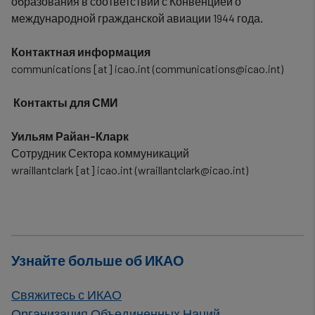
образования в соответствии с Конвенцией о
международной гражданской авиации 1944 года
.
Контактная информация
communications
[at]
icao.int
(communications
@
icao
.
int)
Контакты для СМИ
Уильям Райан-Кларк
Сотрудник Сектора коммуникаций
wraillantclark
[at]
icao.int
(wraillantclark
@
icao
.
int)
Узнайте больше об ИКАО
Свяжитесь с ИКАО
Организация Объединенных Наций